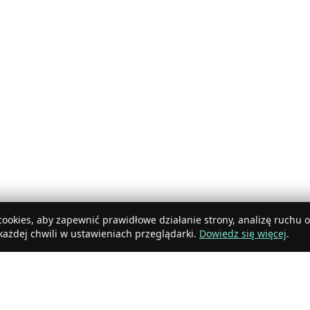
ookies, aby zapewnić prawidłowe działanie strony, analizę ruchu 
ażdej chwili w ustawieniach przeglądarki.
Dowiedz się więcej
.