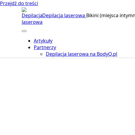
Przejdź do treści
Depilacja laserowa
Bikini (miejsca intymn
Artykuły
Partnerzy
Depilacja laserowa na BodyQ.pl