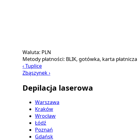
Waluta:
PLN
Metody płatności:
BLIK, gotówka, karta płatnicza
‹ Tuplice
Zbąszynek ›
Depilacja laserowa
Warszawa
Kraków
Wrocław
Łódź
Poznań
Gdańsk