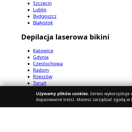
Szczecin
Lublin
Bydgoszcz
Białystok
Depilacja laserowa bikini
Katowice
Gdynia
Częstochowa
Radom
Rzeszów
Toruń
Sosnowiec
Używamy plików cookies.
Serwis wykorzystuje c
Kielce
dopasowanie treści. Możesz zarządzać zgodą w k
Gliwice
Olsztyn
Depilacja laserowa nóg