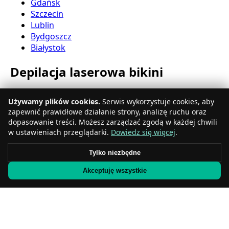
Gdańsk
Szczecin
Lublin
Bydgoszcz
Białystok
Depilacja laserowa bikini
Katowice
Używamy plików cookies.
Serwis wykorzystuje cookies, aby
Gdynia
zapewnić prawidłowe działanie strony, analizę ruchu oraz
Częstochowa
dopasowanie treści. Możesz zarządzać zgodą w każdej chwili
Radom
w ustawieniach przeglądarki.
Dowiedz się więcej
.
Rzeszów
Toruń
Tylko niezbędne
Sosnowiec
Akceptuję wszystkie
Kielce
Gliwice
Olsztyn
Depilacja laserowa nóg