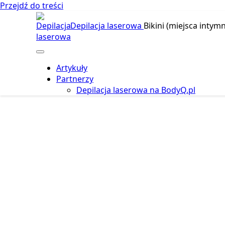
Przejdź do treści
Depilacja laserowa
Bikini (miejsca intymn
Artykuły
Partnerzy
Depilacja laserowa na BodyQ.pl