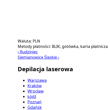
Waluta:
PLN
Metody płatności:
BLIK, gotówka, karta płatnicza
‹ Rudziniec
Siemianowice Śląskie ›
Depilacja laserowa
Warszawa
Kraków
Wrocław
Łódź
Poznań
Gdańsk