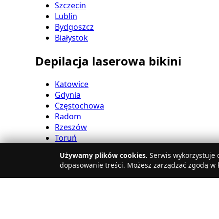
Szczecin
Lublin
Bydgoszcz
Białystok
Depilacja laserowa bikini
Katowice
Gdynia
Częstochowa
Radom
Rzeszów
Toruń
Sosnowiec
Używamy plików cookies.
Serwis wykorzystuje c
Kielce
dopasowanie treści. Możesz zarządzać zgodą w k
Gliwice
Olsztyn
Depilacja laserowa nóg