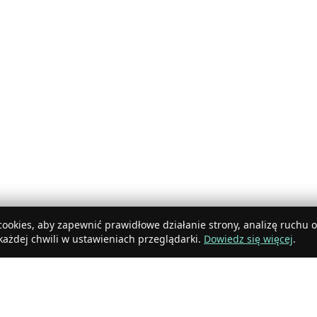
ookies, aby zapewnić prawidłowe działanie strony, analizę ruchu 
ażdej chwili w ustawieniach przeglądarki.
Dowiedz się więcej
.