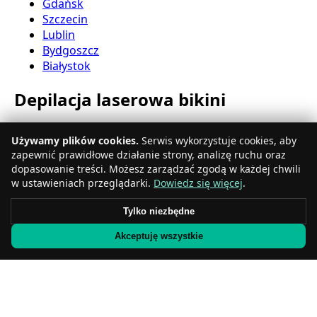
Gdańsk
Szczecin
Lublin
Bydgoszcz
Białystok
Depilacja laserowa bikini
Katowice
Używamy plików cookies.
Serwis wykorzystuje cookies, aby
Gdynia
zapewnić prawidłowe działanie strony, analizę ruchu oraz
Częstochowa
dopasowanie treści. Możesz zarządzać zgodą w każdej chwili
Radom
w ustawieniach przeglądarki.
Dowiedz się więcej
.
Rzeszów
Toruń
Tylko niezbędne
Sosnowiec
Akceptuję wszystkie
Kielce
Gliwice
Olsztyn
Depilacja laserowa nóg