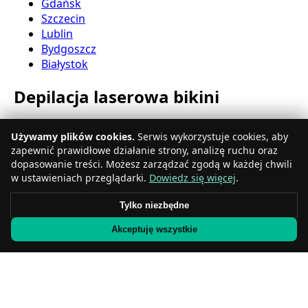
Gdańsk
Szczecin
Lublin
Bydgoszcz
Białystok
Depilacja laserowa bikini
Katowice
Używamy plików cookies.
Serwis wykorzystuje cookies, aby
Gdynia
zapewnić prawidłowe działanie strony, analizę ruchu oraz
Częstochowa
dopasowanie treści. Możesz zarządzać zgodą w każdej chwili
Radom
w ustawieniach przeglądarki.
Dowiedz się więcej
.
Rzeszów
Toruń
Tylko niezbędne
Sosnowiec
Akceptuję wszystkie
Kielce
Gliwice
Olsztyn
Depilacja laserowa nóg