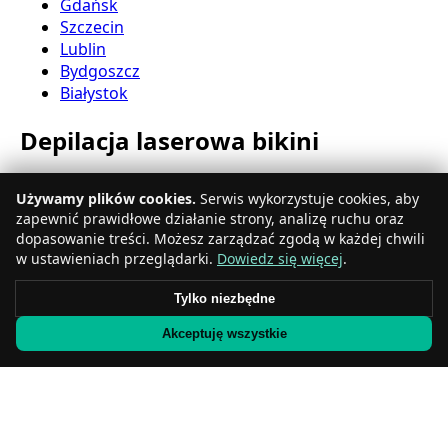
Gdańsk
Szczecin
Lublin
Bydgoszcz
Białystok
Depilacja laserowa bikini
Katowice
Używamy plików cookies.
Serwis wykorzystuje cookies, aby
Gdynia
zapewnić prawidłowe działanie strony, analizę ruchu oraz
Częstochowa
dopasowanie treści. Możesz zarządzać zgodą w każdej chwili
Radom
w ustawieniach przeglądarki.
Dowiedz się więcej
.
Rzeszów
Toruń
Tylko niezbędne
Sosnowiec
Akceptuję wszystkie
Kielce
Gliwice
Olsztyn
Depilacja laserowa nóg