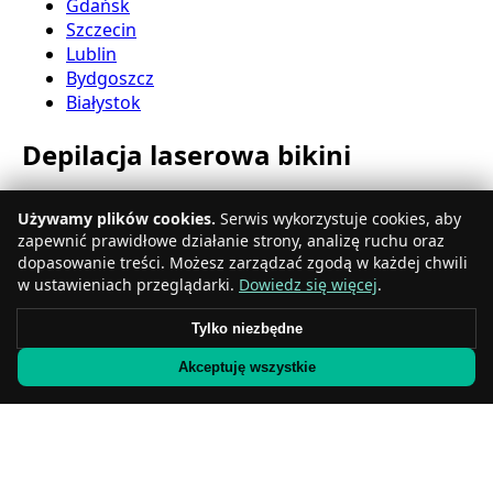
Gdańsk
Szczecin
Lublin
Bydgoszcz
Białystok
Depilacja laserowa bikini
Katowice
Używamy plików cookies.
Serwis wykorzystuje cookies, aby
Gdynia
zapewnić prawidłowe działanie strony, analizę ruchu oraz
Częstochowa
dopasowanie treści. Możesz zarządzać zgodą w każdej chwili
Radom
w ustawieniach przeglądarki.
Dowiedz się więcej
.
Rzeszów
Toruń
Tylko niezbędne
Sosnowiec
Akceptuję wszystkie
Kielce
Gliwice
Olsztyn
Depilacja laserowa nóg