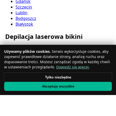
Gdańsk
Szczecin
Lublin
Bydgoszcz
Białystok
Depilacja laserowa bikini
Katowice
Używamy plików cookies.
Serwis wykorzystuje cookies, aby
Gdynia
zapewnić prawidłowe działanie strony, analizę ruchu oraz
Częstochowa
dopasowanie treści. Możesz zarządzać zgodą w każdej chwili
Radom
w ustawieniach przeglądarki.
Dowiedz się więcej
.
Rzeszów
Toruń
Tylko niezbędne
Sosnowiec
Akceptuję wszystkie
Kielce
Gliwice
Olsztyn
Depilacja laserowa nóg