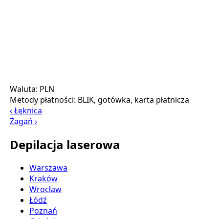
Waluta:
PLN
Metody płatności:
BLIK, gotówka, karta płatnicza
‹ Łęknica
Żagań ›
Depilacja laserowa
Warszawa
Kraków
Wrocław
Łódź
Poznań