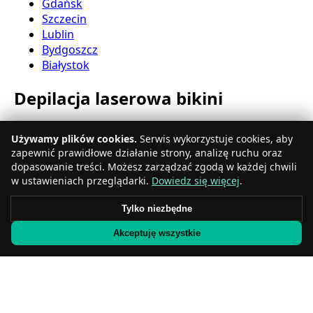
Gdańsk
Szczecin
Lublin
Bydgoszcz
Białystok
Depilacja laserowa bikini
Katowice
Używamy plików cookies.
Serwis wykorzystuje cookies, aby
Gdynia
zapewnić prawidłowe działanie strony, analizę ruchu oraz
Częstochowa
dopasowanie treści. Możesz zarządzać zgodą w każdej chwili
Radom
w ustawieniach przeglądarki.
Dowiedz się więcej
.
Rzeszów
Toruń
Tylko niezbędne
Sosnowiec
Akceptuję wszystkie
Kielce
Gliwice
Olsztyn
Depilacja laserowa nóg