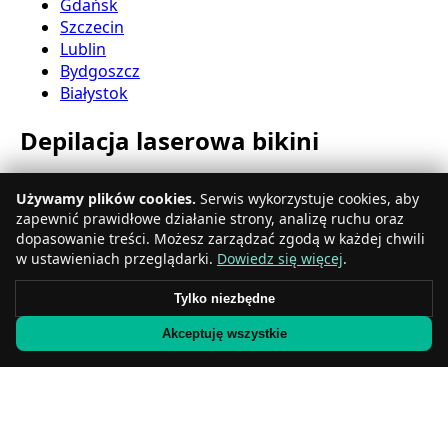
Gdańsk
Szczecin
Lublin
Bydgoszcz
Białystok
Depilacja laserowa bikini
Katowice
Używamy plików cookies.
Serwis wykorzystuje cookies, aby
Gdynia
zapewnić prawidłowe działanie strony, analizę ruchu oraz
Częstochowa
dopasowanie treści. Możesz zarządzać zgodą w każdej chwili
Radom
w ustawieniach przeglądarki.
Dowiedz się więcej
.
Rzeszów
Toruń
Tylko niezbędne
Sosnowiec
Akceptuję wszystkie
Kielce
Gliwice
Olsztyn
Depilacja laserowa nóg