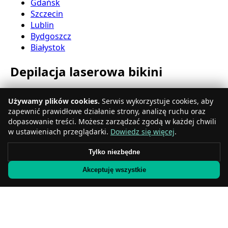
Gdańsk
Szczecin
Lublin
Bydgoszcz
Białystok
Depilacja laserowa bikini
Katowice
Używamy plików cookies.
Serwis wykorzystuje cookies, aby
Gdynia
zapewnić prawidłowe działanie strony, analizę ruchu oraz
Częstochowa
dopasowanie treści. Możesz zarządzać zgodą w każdej chwili
Radom
w ustawieniach przeglądarki.
Dowiedz się więcej
.
Rzeszów
Toruń
Tylko niezbędne
Sosnowiec
Akceptuję wszystkie
Kielce
Gliwice
Olsztyn
Depilacja laserowa nóg