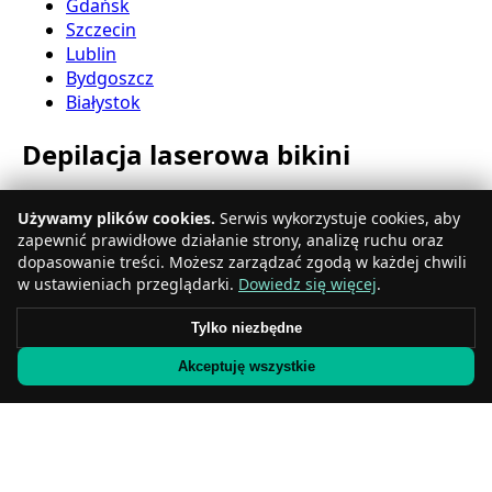
Gdańsk
Szczecin
Lublin
Bydgoszcz
Białystok
Depilacja laserowa bikini
Katowice
Używamy plików cookies.
Serwis wykorzystuje cookies, aby
Gdynia
zapewnić prawidłowe działanie strony, analizę ruchu oraz
Częstochowa
dopasowanie treści. Możesz zarządzać zgodą w każdej chwili
Radom
w ustawieniach przeglądarki.
Dowiedz się więcej
.
Rzeszów
Toruń
Tylko niezbędne
Sosnowiec
Akceptuję wszystkie
Kielce
Gliwice
Olsztyn
Depilacja laserowa nóg