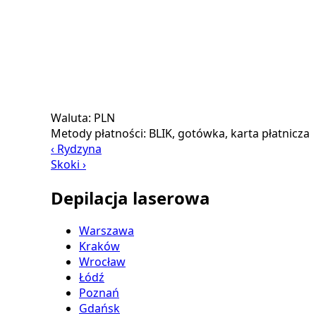
Waluta:
PLN
Metody płatności:
BLIK, gotówka, karta płatnicza
‹ Rydzyna
Skoki ›
Depilacja laserowa
Warszawa
Kraków
Wrocław
Łódź
Poznań
Gdańsk