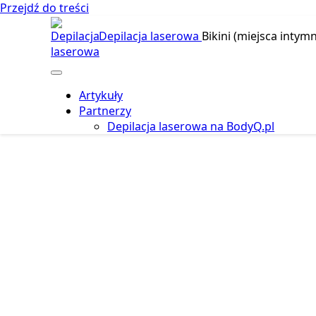
Przejdź do treści
Depilacja laserowa
Bikini (miejsca intymn
Artykuły
Partnerzy
Depilacja laserowa na BodyQ.pl