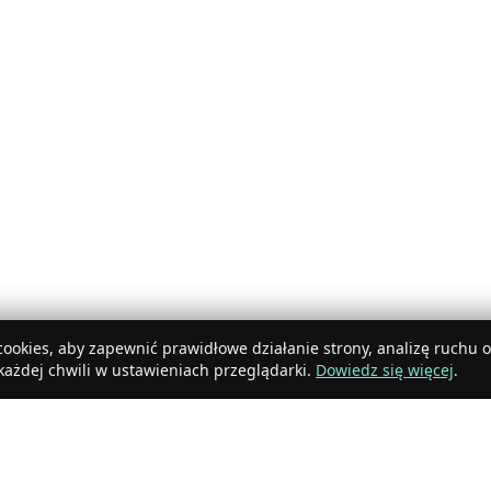
ookies, aby zapewnić prawidłowe działanie strony, analizę ruchu 
ażdej chwili w ustawieniach przeglądarki.
Dowiedz się więcej
.