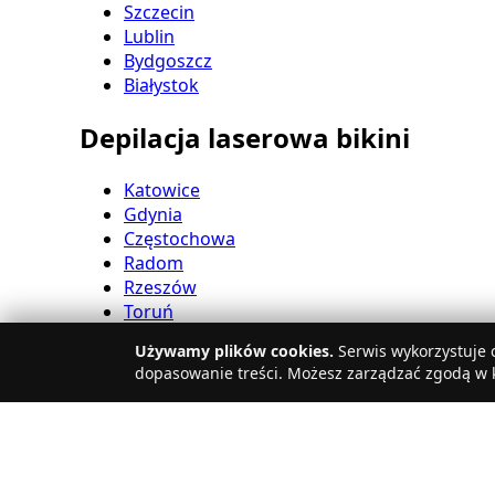
Szczecin
Lublin
Bydgoszcz
Białystok
Depilacja laserowa bikini
Katowice
Gdynia
Częstochowa
Radom
Rzeszów
Toruń
Sosnowiec
Używamy plików cookies.
Serwis wykorzystuje c
Kielce
dopasowanie treści. Możesz zarządzać zgodą w k
Gliwice
Olsztyn
Depilacja laserowa nóg