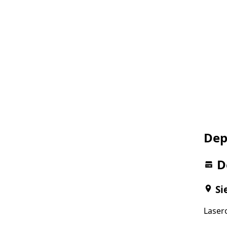
Dep
D
Si
Lasero