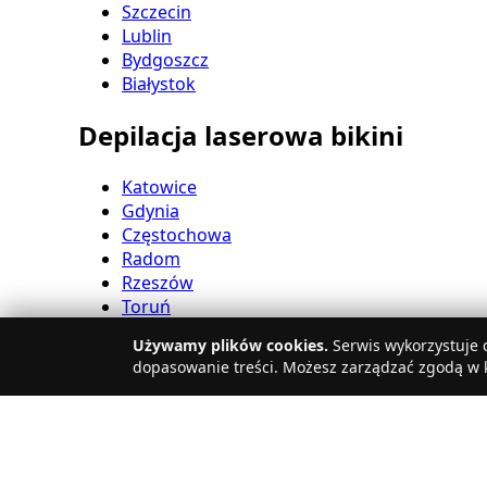
Szczecin
Lublin
Bydgoszcz
Białystok
Depilacja laserowa bikini
Katowice
Gdynia
Częstochowa
Radom
Rzeszów
Toruń
Sosnowiec
Używamy plików cookies.
Serwis wykorzystuje c
Kielce
dopasowanie treści. Możesz zarządzać zgodą w k
Gliwice
Olsztyn
Depilacja laserowa nóg