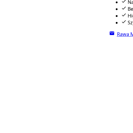
Na
Be
Hi
Sz
Rawa M