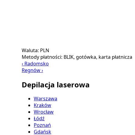
Waluta:
PLN
Metody płatności:
BLIK, gotówka, karta płatnicza
‹ Radomsko
Regnów ›
Depilacja laserowa
Warszawa
Kraków
Wrocław
Łódź
Poznań
Gdańsk