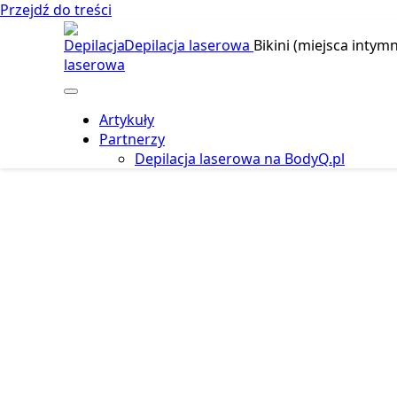
Przejdź do treści
Depilacja laserowa
Bikini (miejsca intymn
Artykuły
Partnerzy
Depilacja laserowa na BodyQ.pl