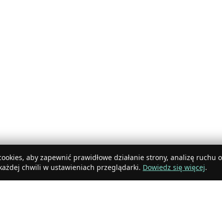
ookies, aby zapewnić prawidłowe działanie strony, analizę ruchu 
ażdej chwili w ustawieniach przeglądarki.
Dowiedz się więcej
.