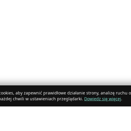
ookies, aby zapewnić prawidłowe działanie strony, analizę ruchu 
ażdej chwili w ustawieniach przeglądarki.
Dowiedz się więcej
.