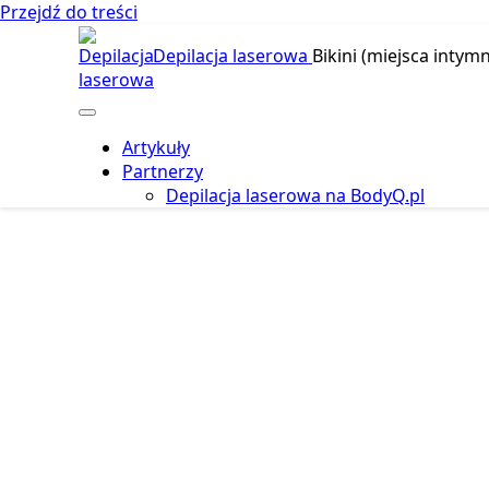
Przejdź do treści
Depilacja laserowa
Bikini (miejsca intymn
Artykuły
Partnerzy
Depilacja laserowa na BodyQ.pl