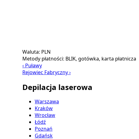
Waluta:
PLN
Metody płatności:
BLIK, gotówka, karta płatnicza
‹ Puławy
Rejowiec Fabryczny ›
Depilacja laserowa
Warszawa
Kraków
Wrocław
Łódź
Poznań
Gdańsk