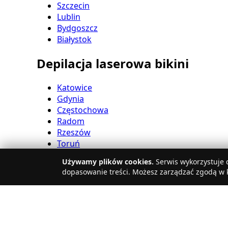
Szczecin
Lublin
Bydgoszcz
Białystok
Depilacja laserowa bikini
Katowice
Gdynia
Częstochowa
Radom
Rzeszów
Toruń
Sosnowiec
Używamy plików cookies.
Serwis wykorzystuje c
Kielce
dopasowanie treści. Możesz zarządzać zgodą w k
Gliwice
Olsztyn
Depilacja laserowa nóg