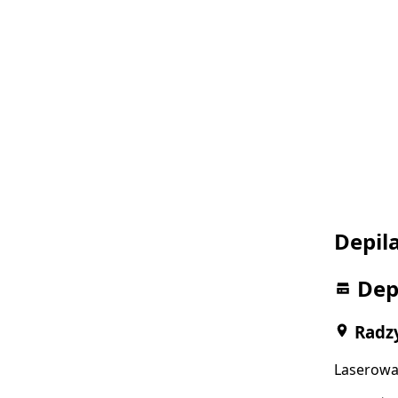
Depil
Dep
Radzy
Laserowa 