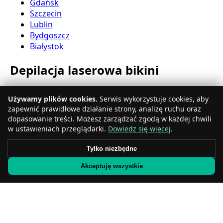
Gdańsk
Szczecin
Lublin
Bydgoszcz
Białystok
Depilacja laserowa bikini
Katowice
Używamy plików cookies.
Serwis wykorzystuje cookies, aby
Gdynia
zapewnić prawidłowe działanie strony, analizę ruchu oraz
Częstochowa
dopasowanie treści. Możesz zarządzać zgodą w każdej chwili
Radom
w ustawieniach przeglądarki.
Dowiedz się więcej
.
Rzeszów
Toruń
Tylko niezbędne
Sosnowiec
Akceptuję wszystkie
Kielce
Gliwice
Olsztyn
Depilacja laserowa nóg