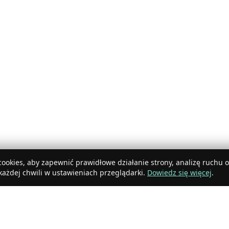
ookies, aby zapewnić prawidłowe działanie strony, analizę ruchu 
ażdej chwili w ustawieniach przeglądarki.
Dowiedz się więcej
.