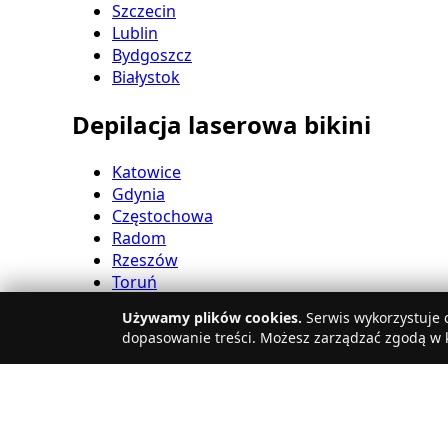
Szczecin
Lublin
Bydgoszcz
Białystok
Depilacja laserowa bikini
Katowice
Gdynia
Częstochowa
Radom
Rzeszów
Toruń
Sosnowiec
Używamy plików cookies.
Serwis wykorzystuje c
Kielce
dopasowanie treści. Możesz zarządzać zgodą w k
Gliwice
Olsztyn
Depilacja laserowa nóg