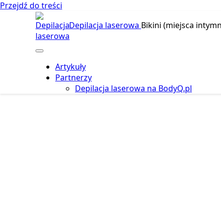
Przejdź do treści
Depilacja laserowa
Bikini (miejsca intymn
Artykuły
Partnerzy
Depilacja laserowa na BodyQ.pl