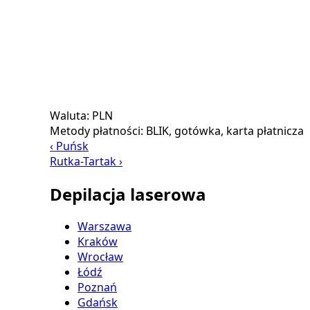
Waluta:
PLN
Metody płatności:
BLIK, gotówka, karta płatnicza
‹ Puńsk
Rutka-Tartak ›
Depilacja laserowa
Warszawa
Kraków
Wrocław
Łódź
Poznań
Gdańsk