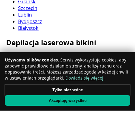
Gdańsk
Szczecin
Lublin
Bydgoszcz
Białystok
Depilacja laserowa bikini
Katowice
Używamy plików cookies.
Serwis wykorzystuje cookies, aby
Gdynia
zapewnić prawidłowe działanie strony, analizę ruchu oraz
Częstochowa
dopasowanie treści. Możesz zarządzać zgodą w każdej chwili
Radom
w ustawieniach przeglądarki.
Dowiedz się więcej
.
Rzeszów
Toruń
Tylko niezbędne
Sosnowiec
Akceptuję wszystkie
Kielce
Gliwice
Olsztyn
Depilacja laserowa nóg