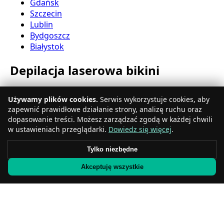
Gdańsk
Szczecin
Lublin
Bydgoszcz
Białystok
Depilacja laserowa bikini
Katowice
Używamy plików cookies.
Serwis wykorzystuje cookies, aby
Gdynia
zapewnić prawidłowe działanie strony, analizę ruchu oraz
Częstochowa
dopasowanie treści. Możesz zarządzać zgodą w każdej chwili
Radom
w ustawieniach przeglądarki.
Dowiedz się więcej
.
Rzeszów
Toruń
Tylko niezbędne
Sosnowiec
Akceptuję wszystkie
Kielce
Gliwice
Olsztyn
Depilacja laserowa nóg