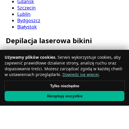
Gdańsk
Szczecin
Lublin
Bydgoszcz
Białystok
Depilacja laserowa bikini
Katowice
Używamy plików cookies.
Serwis wykorzystuje cookies, aby
Gdynia
zapewnić prawidłowe działanie strony, analizę ruchu oraz
Częstochowa
dopasowanie treści. Możesz zarządzać zgodą w każdej chwili
Radom
w ustawieniach przeglądarki.
Dowiedz się więcej
.
Rzeszów
Toruń
Tylko niezbędne
Sosnowiec
Akceptuję wszystkie
Kielce
Gliwice
Olsztyn
Depilacja laserowa nóg