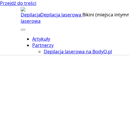
Przejdź do treści
Depilacja laserowa
Bikini (miejsca intymn
Artykuły
Partnerzy
Depilacja laserowa na BodyQ.pl