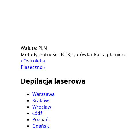
Waluta:
PLN
Metody płatności:
BLIK, gotówka, karta płatnicza
‹ Ostrołęka
Piaseczno ›
Depilacja laserowa
Warszawa
Kraków
Wrocław
Łódź
Poznań
Gdańsk