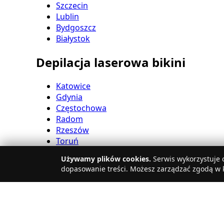
Szczecin
Lublin
Bydgoszcz
Białystok
Depilacja laserowa bikini
Katowice
Gdynia
Częstochowa
Radom
Rzeszów
Toruń
Sosnowiec
Używamy plików cookies.
Serwis wykorzystuje c
Kielce
dopasowanie treści. Możesz zarządzać zgodą w k
Gliwice
Olsztyn
Depilacja laserowa nóg