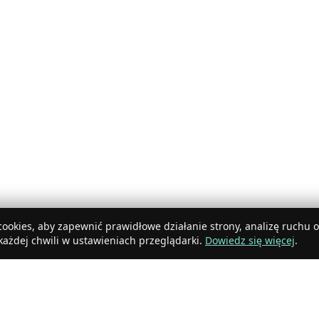
ookies, aby zapewnić prawidłowe działanie strony, analizę ruchu 
ażdej chwili w ustawieniach przeglądarki.
Dowiedz się więcej
.