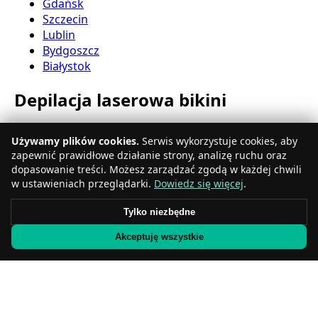
Gdańsk
Szczecin
Lublin
Bydgoszcz
Białystok
Depilacja laserowa bikini
Katowice
Używamy plików cookies.
Serwis wykorzystuje cookies, aby
Gdynia
zapewnić prawidłowe działanie strony, analizę ruchu oraz
Częstochowa
dopasowanie treści. Możesz zarządzać zgodą w każdej chwili
Radom
w ustawieniach przeglądarki.
Dowiedz się więcej
.
Rzeszów
Toruń
Tylko niezbędne
Sosnowiec
Akceptuję wszystkie
Kielce
Gliwice
Olsztyn
Depilacja laserowa nóg