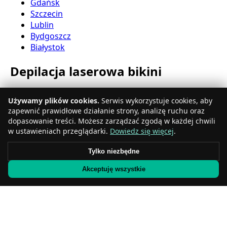
Gdańsk
Szczecin
Lublin
Bydgoszcz
Białystok
Depilacja laserowa bikini
Katowice
Używamy plików cookies.
Serwis wykorzystuje cookies, aby
Gdynia
zapewnić prawidłowe działanie strony, analizę ruchu oraz
Częstochowa
dopasowanie treści. Możesz zarządzać zgodą w każdej chwili
Radom
w ustawieniach przeglądarki.
Dowiedz się więcej
.
Rzeszów
Toruń
Tylko niezbędne
Sosnowiec
Akceptuję wszystkie
Kielce
Gliwice
Olsztyn
Depilacja laserowa nóg