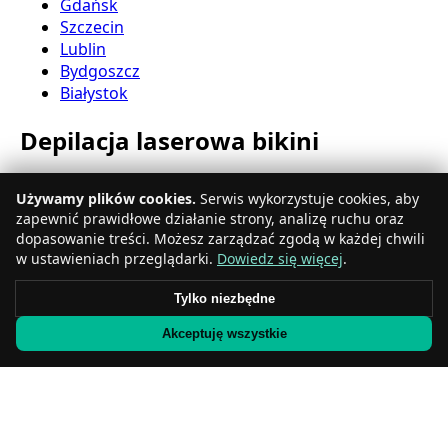
Gdańsk
Szczecin
Lublin
Bydgoszcz
Białystok
Depilacja laserowa bikini
Katowice
Używamy plików cookies.
Serwis wykorzystuje cookies, aby
Gdynia
zapewnić prawidłowe działanie strony, analizę ruchu oraz
Częstochowa
dopasowanie treści. Możesz zarządzać zgodą w każdej chwili
Radom
w ustawieniach przeglądarki.
Dowiedz się więcej
.
Rzeszów
Toruń
Tylko niezbędne
Sosnowiec
Akceptuję wszystkie
Kielce
Gliwice
Olsztyn
Depilacja laserowa nóg