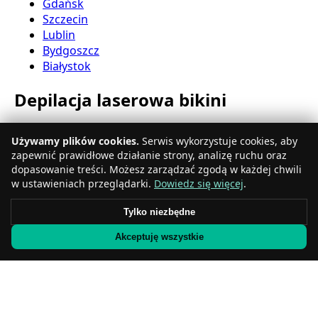
Gdańsk
Szczecin
Lublin
Bydgoszcz
Białystok
Depilacja laserowa bikini
Katowice
Używamy plików cookies.
Serwis wykorzystuje cookies, aby
Gdynia
zapewnić prawidłowe działanie strony, analizę ruchu oraz
Częstochowa
dopasowanie treści. Możesz zarządzać zgodą w każdej chwili
Radom
w ustawieniach przeglądarki.
Dowiedz się więcej
.
Rzeszów
Toruń
Tylko niezbędne
Sosnowiec
Akceptuję wszystkie
Kielce
Gliwice
Olsztyn
Depilacja laserowa nóg