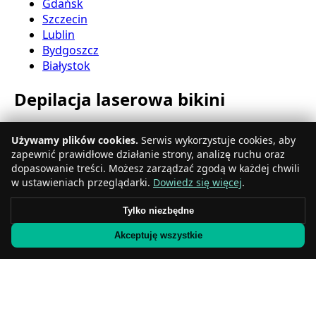
Gdańsk
Szczecin
Lublin
Bydgoszcz
Białystok
Depilacja laserowa bikini
Katowice
Używamy plików cookies.
Serwis wykorzystuje cookies, aby
Gdynia
zapewnić prawidłowe działanie strony, analizę ruchu oraz
Częstochowa
dopasowanie treści. Możesz zarządzać zgodą w każdej chwili
Radom
w ustawieniach przeglądarki.
Dowiedz się więcej
.
Rzeszów
Toruń
Tylko niezbędne
Sosnowiec
Akceptuję wszystkie
Kielce
Gliwice
Olsztyn
Depilacja laserowa nóg