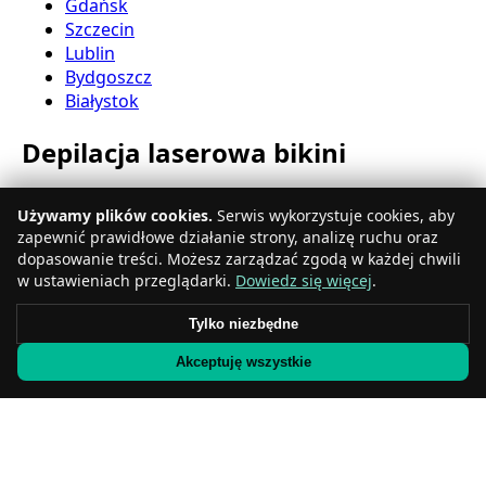
Gdańsk
Szczecin
Lublin
Bydgoszcz
Białystok
Depilacja laserowa bikini
Katowice
Używamy plików cookies.
Serwis wykorzystuje cookies, aby
Gdynia
zapewnić prawidłowe działanie strony, analizę ruchu oraz
Częstochowa
dopasowanie treści. Możesz zarządzać zgodą w każdej chwili
Radom
w ustawieniach przeglądarki.
Dowiedz się więcej
.
Rzeszów
Toruń
Tylko niezbędne
Sosnowiec
Akceptuję wszystkie
Kielce
Gliwice
Olsztyn
Depilacja laserowa nóg