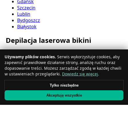
Gdańsk
Szczecin
Lublin
Bydgoszcz
Białystok
Depilacja laserowa bikini
Katowice
Używamy plików cookies.
Serwis wykorzystuje cookies, aby
Gdynia
zapewnić prawidłowe działanie strony, analizę ruchu oraz
Częstochowa
dopasowanie treści. Możesz zarządzać zgodą w każdej chwili
Radom
w ustawieniach przeglądarki.
Dowiedz się więcej
.
Rzeszów
Toruń
Tylko niezbędne
Sosnowiec
Akceptuję wszystkie
Kielce
Gliwice
Olsztyn
Depilacja laserowa nóg