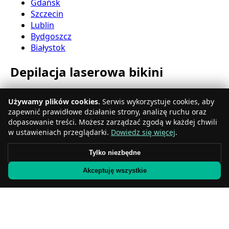
Gdańsk
Szczecin
Lublin
Bydgoszcz
Białystok
Depilacja laserowa bikini
Katowice
Używamy plików cookies.
Serwis wykorzystuje cookies, aby
Gdynia
zapewnić prawidłowe działanie strony, analizę ruchu oraz
Częstochowa
dopasowanie treści. Możesz zarządzać zgodą w każdej chwili
Radom
w ustawieniach przeglądarki.
Dowiedz się więcej
.
Rzeszów
Toruń
Tylko niezbędne
Sosnowiec
Akceptuję wszystkie
Kielce
Gliwice
Olsztyn
Depilacja laserowa nóg