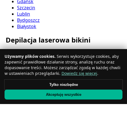
Gdańsk
Szczecin
Lublin
Bydgoszcz
Białystok
Depilacja laserowa bikini
Katowice
Używamy plików cookies.
Serwis wykorzystuje cookies, aby
Gdynia
zapewnić prawidłowe działanie strony, analizę ruchu oraz
Częstochowa
dopasowanie treści. Możesz zarządzać zgodą w każdej chwili
Radom
w ustawieniach przeglądarki.
Dowiedz się więcej
.
Rzeszów
Toruń
Tylko niezbędne
Sosnowiec
Akceptuję wszystkie
Kielce
Gliwice
Olsztyn
Depilacja laserowa nóg