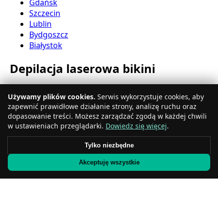
Gdańsk
Szczecin
Lublin
Bydgoszcz
Białystok
Depilacja laserowa bikini
Katowice
Używamy plików cookies.
Serwis wykorzystuje cookies, aby
Gdynia
zapewnić prawidłowe działanie strony, analizę ruchu oraz
Częstochowa
dopasowanie treści. Możesz zarządzać zgodą w każdej chwili
Radom
w ustawieniach przeglądarki.
Dowiedz się więcej
.
Rzeszów
Toruń
Tylko niezbędne
Sosnowiec
Akceptuję wszystkie
Kielce
Gliwice
Olsztyn
Depilacja laserowa nóg