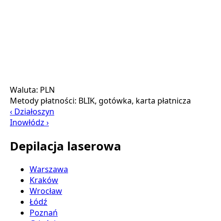
Waluta:
PLN
Metody płatności:
BLIK, gotówka, karta płatnicza
‹ Działoszyn
Inowłódz ›
Depilacja laserowa
Warszawa
Kraków
Wrocław
Łódź
Poznań