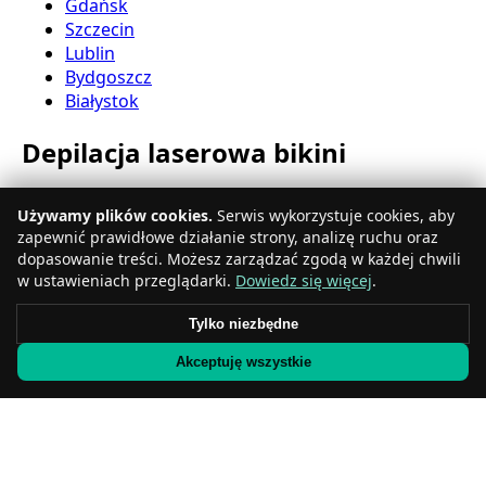
Gdańsk
Szczecin
Lublin
Bydgoszcz
Białystok
Depilacja laserowa bikini
Katowice
Używamy plików cookies.
Serwis wykorzystuje cookies, aby
Gdynia
zapewnić prawidłowe działanie strony, analizę ruchu oraz
Częstochowa
dopasowanie treści. Możesz zarządzać zgodą w każdej chwili
Radom
w ustawieniach przeglądarki.
Dowiedz się więcej
.
Rzeszów
Toruń
Tylko niezbędne
Sosnowiec
Akceptuję wszystkie
Kielce
Gliwice
Olsztyn
Depilacja laserowa nóg