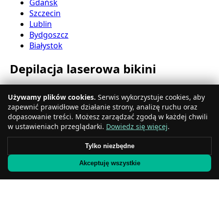
Gdańsk
Szczecin
Lublin
Bydgoszcz
Białystok
Depilacja laserowa bikini
Katowice
Używamy plików cookies.
Serwis wykorzystuje cookies, aby
Gdynia
zapewnić prawidłowe działanie strony, analizę ruchu oraz
Częstochowa
dopasowanie treści. Możesz zarządzać zgodą w każdej chwili
Radom
w ustawieniach przeglądarki.
Dowiedz się więcej
.
Rzeszów
Toruń
Tylko niezbędne
Sosnowiec
Akceptuję wszystkie
Kielce
Gliwice
Olsztyn
Depilacja laserowa nóg