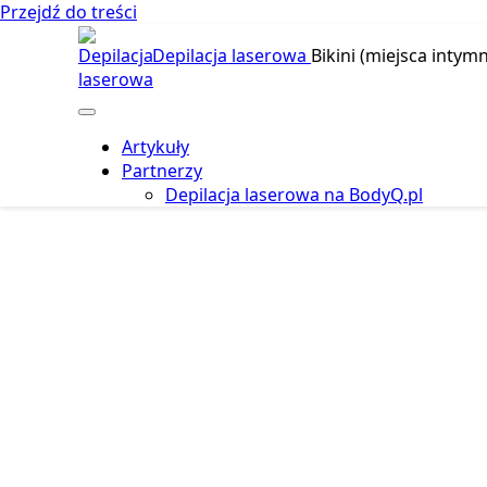
Przejdź do treści
Depilacja laserowa
Bikini (miejsca intymn
Artykuły
Partnerzy
Depilacja laserowa na BodyQ.pl