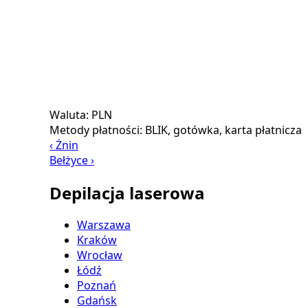
Waluta:
PLN
Metody płatności:
BLIK, gotówka, karta płatnicza
‹ Żnin
Bełżyce ›
Depilacja laserowa
Warszawa
Kraków
Wrocław
Łódź
Poznań
Gdańsk