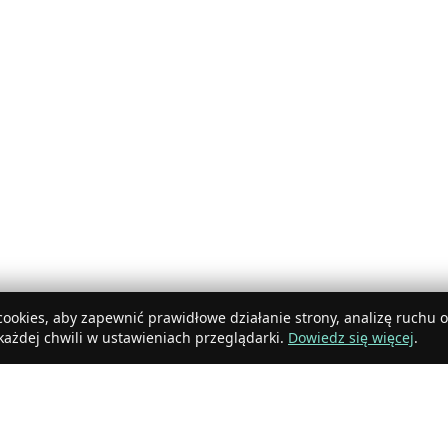
ookies, aby zapewnić prawidłowe działanie strony, analizę ruchu 
ażdej chwili w ustawieniach przeglądarki.
Dowiedz się więcej
.