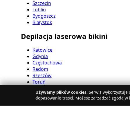
Szczecin
Lublin
Bydgoszcz
Białystok
Depilacja laserowa bikini
Katowice
Gdynia
Częstochowa
Radom
Rzeszów
Toruń
Sosnowiec
Używamy plików cookies.
Serwis wykorzystuje c
Kielce
dopasowanie treści. Możesz zarządzać zgodą w k
Gliwice
Olsztyn
Depilacja laserowa nóg