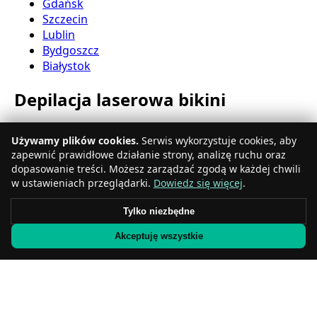
Gdańsk
Szczecin
Lublin
Bydgoszcz
Białystok
Depilacja laserowa bikini
Katowice
Używamy plików cookies.
Serwis wykorzystuje cookies, aby
Gdynia
zapewnić prawidłowe działanie strony, analizę ruchu oraz
Częstochowa
dopasowanie treści. Możesz zarządzać zgodą w każdej chwili
Radom
w ustawieniach przeglądarki.
Dowiedz się więcej
.
Rzeszów
Toruń
Tylko niezbędne
Sosnowiec
Akceptuję wszystkie
Kielce
Gliwice
Olsztyn
Depilacja laserowa nóg