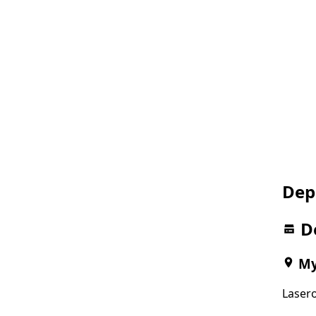
Dep
D
My
Lasero