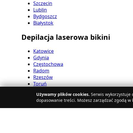
Szczecin
Lublin
Bydgoszcz
Białystok
Depilacja laserowa bikini
Katowice
Gdynia
Częstochowa
Radom
Rzeszów
Toruń
Sosnowiec
Używamy plików cookies.
Serwis wykorzystuje c
Kielce
dopasowanie treści. Możesz zarządzać zgodą w k
Gliwice
Olsztyn
Depilacja laserowa nóg