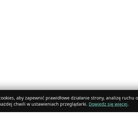
ookies, aby zapewnić prawidłowe działanie strony, analizę ruchu 
ażdej chwili w ustawieniach przeglądarki.
Dowiedz się więcej
.