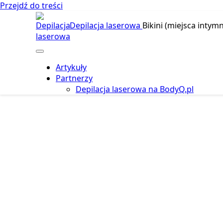
Przejdź do treści
Depilacja laserowa
Bikini (miejsca intymn
Artykuły
Partnerzy
Depilacja laserowa na BodyQ.pl