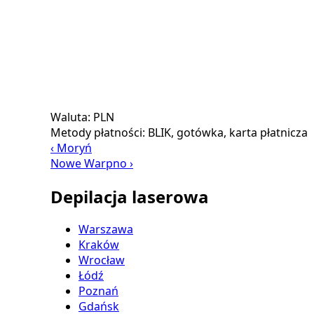
Waluta:
PLN
Metody płatności:
BLIK, gotówka, karta płatnicza
‹ Moryń
Nowe Warpno ›
Depilacja laserowa
Warszawa
Kraków
Wrocław
Łódź
Poznań
Gdańsk