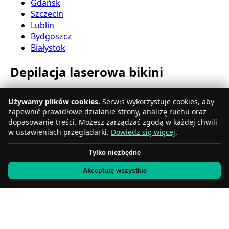
Gdańsk
Szczecin
Lublin
Bydgoszcz
Białystok
Depilacja laserowa bikini
Katowice
Używamy plików cookies.
Serwis wykorzystuje cookies, aby
Gdynia
zapewnić prawidłowe działanie strony, analizę ruchu oraz
Częstochowa
dopasowanie treści. Możesz zarządzać zgodą w każdej chwili
Radom
w ustawieniach przeglądarki.
Dowiedz się więcej
.
Rzeszów
Toruń
Tylko niezbędne
Sosnowiec
Akceptuję wszystkie
Kielce
Gliwice
Olsztyn
Depilacja laserowa nóg