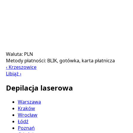
Waluta:
PLN
Metody płatności:
BLIK, gotówka, karta płatnicza
‹ Krzeszowice
Libiąż ›
Depilacja laserowa
Warszawa
Kraków
Wrocław
Łódź
Poznań