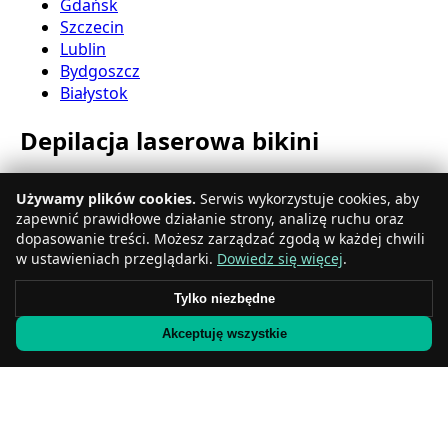
Gdańsk
Szczecin
Lublin
Bydgoszcz
Białystok
Depilacja laserowa bikini
Katowice
Używamy plików cookies.
Serwis wykorzystuje cookies, aby
Gdynia
zapewnić prawidłowe działanie strony, analizę ruchu oraz
Częstochowa
dopasowanie treści. Możesz zarządzać zgodą w każdej chwili
Radom
w ustawieniach przeglądarki.
Dowiedz się więcej
.
Rzeszów
Toruń
Tylko niezbędne
Sosnowiec
Akceptuję wszystkie
Kielce
Gliwice
Olsztyn
Depilacja laserowa nóg