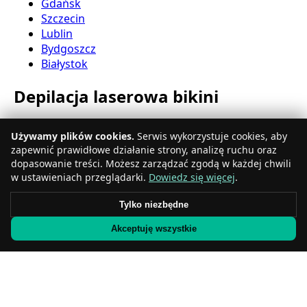
Gdańsk
Szczecin
Lublin
Bydgoszcz
Białystok
Depilacja laserowa bikini
Katowice
Używamy plików cookies.
Serwis wykorzystuje cookies, aby
Gdynia
zapewnić prawidłowe działanie strony, analizę ruchu oraz
Częstochowa
dopasowanie treści. Możesz zarządzać zgodą w każdej chwili
Radom
w ustawieniach przeglądarki.
Dowiedz się więcej
.
Rzeszów
Toruń
Tylko niezbędne
Sosnowiec
Akceptuję wszystkie
Kielce
Gliwice
Olsztyn
Depilacja laserowa nóg