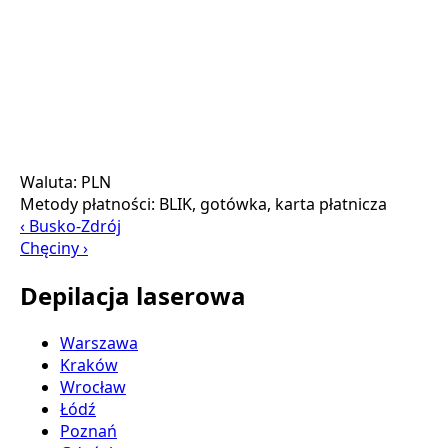
Waluta:
PLN
Metody płatności:
BLIK, gotówka, karta płatnicza
‹ Busko-Zdrój
Chęciny ›
Depilacja laserowa
Warszawa
Kraków
Wrocław
Łódź
Poznań