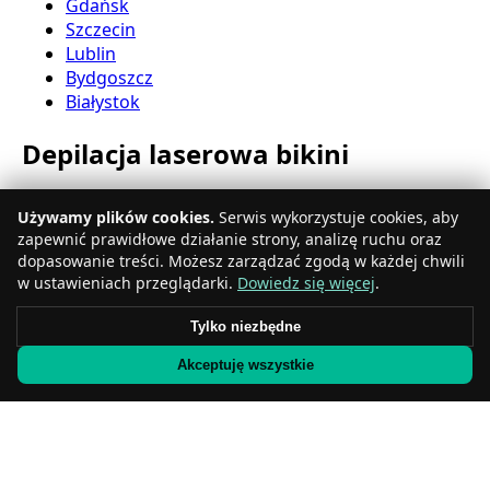
Gdańsk
Szczecin
Lublin
Bydgoszcz
Białystok
Depilacja laserowa bikini
Katowice
Używamy plików cookies.
Serwis wykorzystuje cookies, aby
Gdynia
zapewnić prawidłowe działanie strony, analizę ruchu oraz
Częstochowa
dopasowanie treści. Możesz zarządzać zgodą w każdej chwili
Radom
w ustawieniach przeglądarki.
Dowiedz się więcej
.
Rzeszów
Toruń
Tylko niezbędne
Sosnowiec
Akceptuję wszystkie
Kielce
Gliwice
Olsztyn
Depilacja laserowa nóg